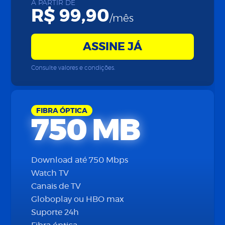
A PARTIR DE
R$ 99,90
/mês
ASSINE JÁ
Consulte valores e condições.
FIBRA ÓPTICA
750 MB
Download até 750 Mbps
Watch TV
Canais de TV
Globoplay ou HBO max
Suporte 24h