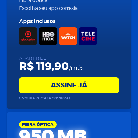
Fibra óptica
Escolha seu app cortesia
Apps inclusos
A PARTIR DE
R$ 119,90
/mês
ASSINE JÁ
Consulte valores e condições.
FIBRA ÓPTICA
950 MB