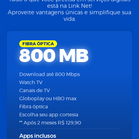
está na Link Net!
Aproveite vantagens únicas e simplifique sua
vida.
FIBRA ÓPTICA
800 MB
Download até 800 Mbps
Watch TV
Canais de TV
Globoplay ou HBO max
Fibra óptica
Escolha seu app cortesia
** Após 2 meses R$ 129,90
Apps inclusos