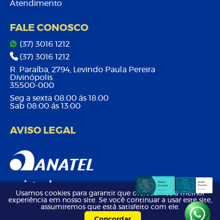
Atendimento
FALE CONOSCO
(37) 3016 1212
(37) 3016 1212
R. Paraíba, 2794, Levindo Paula Pereira
Divinópolis
35500-000
Seg a sexta 08:00 ás 18:00
Sab 08:00 ás 13:00
AVISO LEGAL
Usamos cookies para garantir que oferecemos a melhor
experiência em nosso site. Se você continuar a usar este site,
assumiremos que está satisfeito com ele.
Desenvolvido por
DRIBLE
| ©2026 - Link Net – Todos os
Concordar